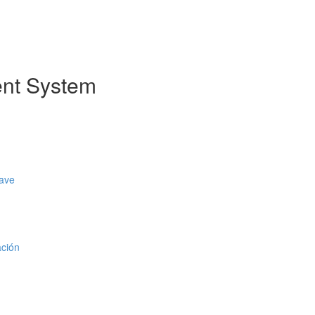
nt System
lave
ación